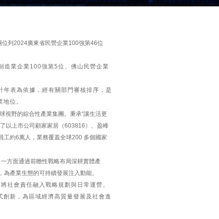
團位列
2024
廣東省民營企業
100
強第
46
位
制造業企業100強第5位、佛山民營企業
會計年表為依據，經有關部門審核排序，是
業地位。
全球視野的綜合性產業集團。秉承“讓生活更
以上市公司顧家家居（603816）、盈峰
員工約6萬人，業務覆蓋全球200 多個國家
，一方面通過前瞻性戰略布局深耕實體產
，為產業生態的可持續發展注入動能。
，將社會責任融入戰略規劃與日常運營。
式創新，為區域經濟高質量發展及社會進