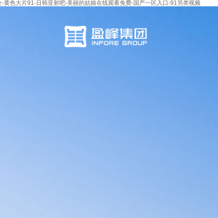
-黄色大片91-日韩亚射吧-美丽的姑娘在线观看免费-国产一区入口-91另类视频