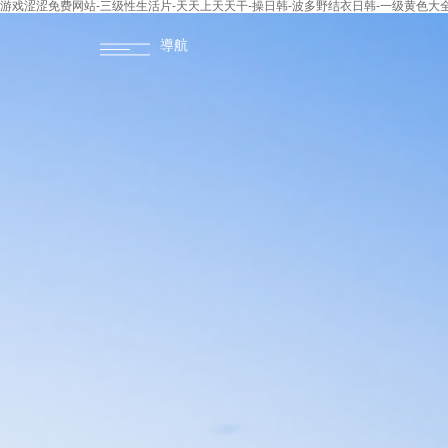
游戏涩涩免费网站-三级性生活片-天天上天天干-操日韩-波多野结衣日韩-一级黄色大全
導航