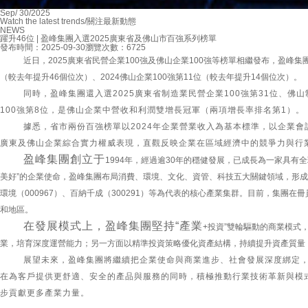
Sep
/
30
/
2025
Watch the latest trends/關注最新動態
NEWS
躍升46位 | 盈峰集團入選2025廣東省及佛山市百強系列榜單
發布時間：2025-09-30
瀏覽次數：6725
近日，
2025
廣東省民營企業
100
強及佛山企業
100
強等榜單相繼發布，盈峰集
（較去年提升
46
個位次）、
2024
佛山企業
100
強第
11
位（較去年提升
14
個位次）。
同時，盈峰集團還入選2025廣東省制造業民營企業100強第31位、佛山
100強第8位，是佛山企業中營收和利潤雙增長冠軍（兩項增長率排名第1）。
據悉，省市兩份百強榜單以2024年企業營業收入為基本標準，以企業
廣東及佛山企業綜合實力權威表現，直觀反映企業在區域經濟中的競爭力與行
盈峰集團創立于
1994年，經過逾30年的穩健發展，已成長為一家具有
美好”的企業使命，盈峰集團布局消費、環境、文化、資管、科技五大關鍵領域，形成了
環境（000967）、百納千成（300291）等為代表的核心產業集群。目前，集團在冊
和地區。
在發展模式上，盈峰集團堅持“產業
+投資”雙輪驅動的商業模式
業，培育深度運營能力；另一方面以精準投資策略優化資產結構，持續提升資產質量
展望未來，盈峰集團將繼續把企業使命與商業進步、社會發展深度綁定
在為客戶提供更舒適、安全的產品與服務的同時，積極推動行業技術革新與模
步貢獻更多產業力量。