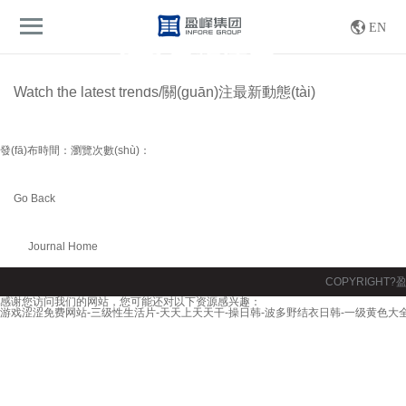
游戏涩涩免费网站-三级性生活片-天天上天天干-操日韩-波多野结衣日韩-一级黄色大全
EN
導(dǎo)航
EN/CN
Watch the latest trends/關(guān)注最新動態(tài)
發(fā)布時間：
瀏覽次數(shù)：
Go Back
Journal Home
Site Home
COPYRIGHT
感谢您访问我们的网站，您可能还对以下资源感兴趣：
游戏涩涩免费网站-三级性生活片-天天上天天干-操日韩-波多野结衣日韩-一级黄色大全